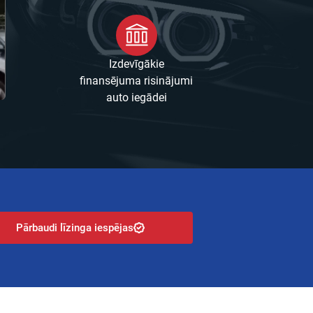
Izdevīgākie
finansējuma risinājumi
auto iegādei
Pārbaudi līzinga iespējas