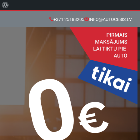
About
WordPress
+371 25188205
INFO@AUTOCESIS.LV