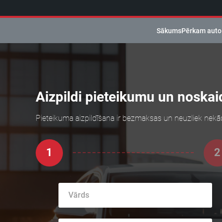
Sākums
Pērkam auto
Aizpildi pieteikumu un noskaid
Pieteikuma aizpildīšana ir bezmaksas un neuzliek nekā
1
2