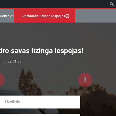
Kontakti
Pārbaudīt līzinga iespējas
ro savas līzinga iespējas!
das saistības
3