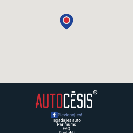
Pievienojies!
Iegādājies auto
Par mums
FAQ
Kontakti