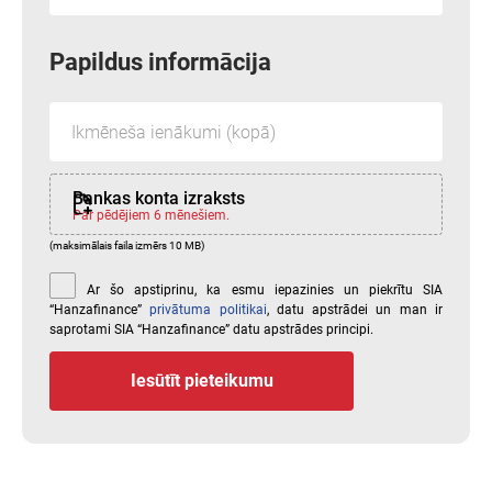
Papildus informācija
Bankas konta izraksts
Par pēdējiem 6 mēnešiem.
(maksimālais faila izmērs 10 MB)
Ar šo apstiprinu, ka esmu iepazinies un piekrītu SIA
“Hanzafinance”
privātuma politikai
, datu apstrādei un man ir
saprotami SIA “Hanzafinance” datu apstrādes principi.
Iesūtīt pieteikumu