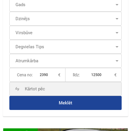
Cena no:
€
līdz:
€
Meklēt