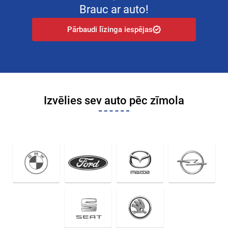
Brauc ar auto!
Pārbaudi līzinga iespējas
Izvēlies sev auto pēc zīmola