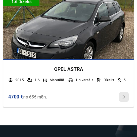
1.6 Dīzelis
OPEL ASTRA
2015
1.6
Manuālā
Universāls
Dīzelis
5
4700 €
no 65€ mēn.