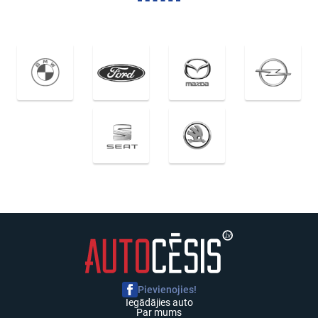
Pievienojies!
Iegādājies auto
Par mums