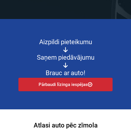
Aizpildi pieteikumu
Saņem piedāvājumu
Brauc ar auto!
Pārbaudi līzinga iespējas
Atlasi auto pēc zīmola