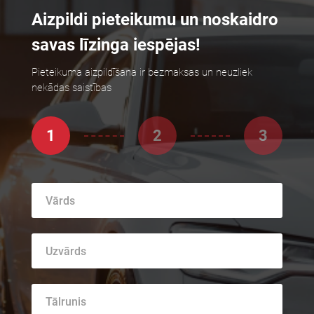
Aizpildi pieteikumu un noskaidro
savas līzinga iespējas!
Pieteikuma aizpildīšana ir bezmaksas un neuzliek
nekādas saistības
1
2
3