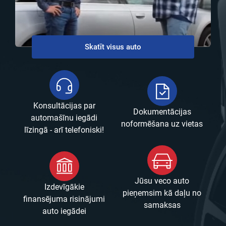
Skatīt visus auto
Konsultācijas par
Dokumentācijas
automašīnu iegādi
noformēšana uz vietas
līzingā - arī telefoniski!
Jūsu veco auto
Izdevīgākie
pieņemsim kā daļu no
finansējuma risinājumi
samaksas
auto iegādei