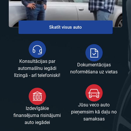
Skatīt visus auto
Konsultācijas par
Dokumentācijas
automašīnu iegādi
noformēšana uz vietas
līzingā - arī telefoniski!
Jūsu veco auto
Izdevīgākie
pieņemsim kā daļu no
finansējuma risinājumi
samaksas
auto iegādei