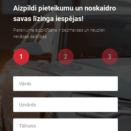
Aizpildi pieteikumu un noskaidro
savas līzinga iespējas!
Pieteikuma aizpildīšana ir bezmaksas un neuzliek
nekādas saistības
1
2
3