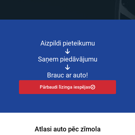
Aizpildi pieteikumu
Saņem piedāvājumu
Brauc ar auto!
Pārbaudi līzinga iespējas
Atlasi auto pēc zīmola