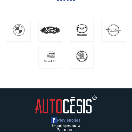
Pievienojies!
Iegādājies auto
Par mums