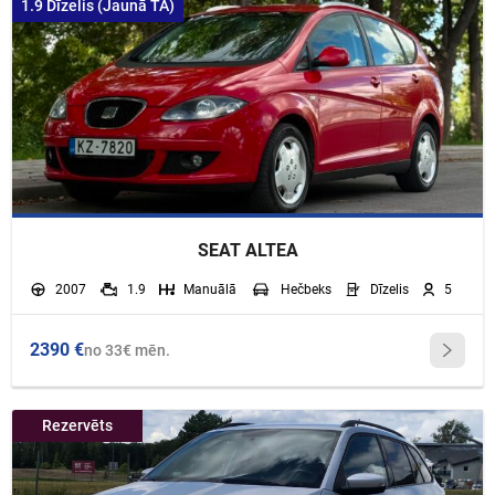
1.9 Dīzelis (Jaunā TA)
SEAT ALTEA
2007
1.9
Manuālā
Hečbeks
Dīzelis
5
2390 €
no 33€ mēn.
Rezervēts