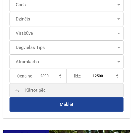
Cena no:
€
līdz:
€
Meklēt