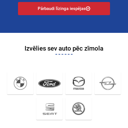
Pārbaudi līzinga iespējas
Izvēlies sev auto pēc zīmola