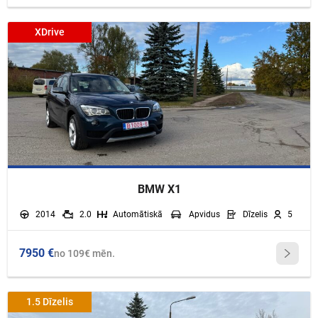
XDrive
BMW X1
2014
2.0
Automātiskā
Apvidus
Dīzelis
5
7950 €
no 109€ mēn.
1.5 Dīzelis