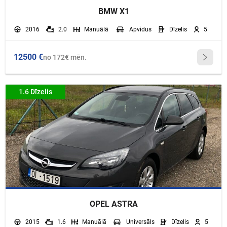
BMW X1
2016
2.0
Manuālā
Apvidus
Dīzelis
5
12500 €
no 172€ mēn.
1.6 Dīzelis
OPEL ASTRA
2015
1.6
Manuālā
Universāls
Dīzelis
5