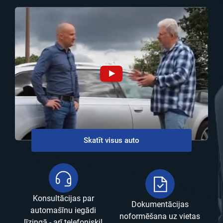
Skatīt visus auto
Konsultācijas par
Dokumentācijas
automašīnu iegādi
noformēšana uz vietas
līzingā - arī telefoniski!