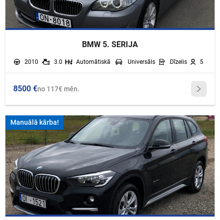
BMW 5. SĒRIJA
2010
3.0
Automātiskā
Universāls
Dīzelis
5
8500 €
no 117€ mēn.
Manuālā kārba!