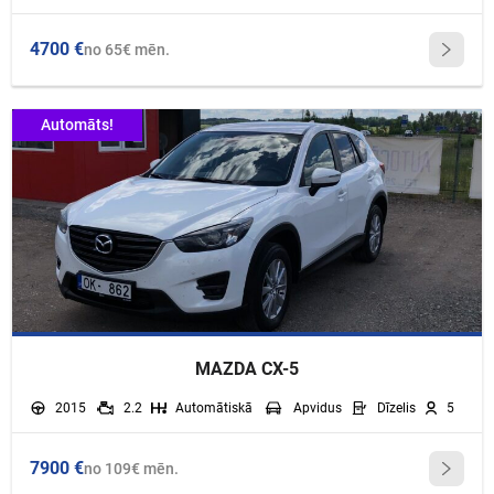
4700 €
no 65€ mēn.
Automāts!
MAZDA CX-5
2015
2.2
Automātiskā
Apvidus
Dīzelis
5
7900 €
no 109€ mēn.