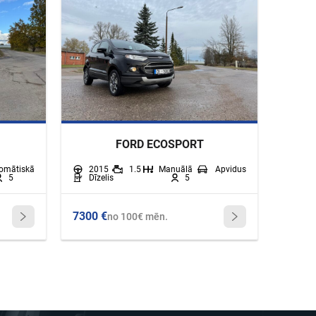
FORD ECOSPORT
omātiskā
2015
1.5
Manuālā
Apvidus
5
Dīzelis
5
7300 €
no 100€ mēn.