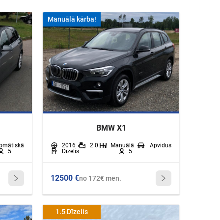
Manuālā kārba!
BMW X1
omātiskā
2016
2.0
Manuālā
Apvidus
5
Dīzelis
5
12500 €
no 172€ mēn.
1.5 Dīzelis