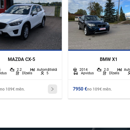
MAZDA CX-5
BMW X1
5
2.2
Automātiskā
2014
2.0
Aut
idus
Dīzelis
5
Apvidus
Dīzelis
7950 €
no 109€ mēn.
no 109€ mēn.