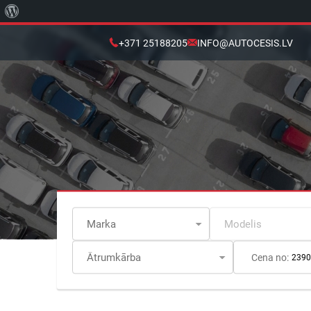
About
WordPress
+371 25188205
INFO@AUTOCESIS.LV
Cena no: