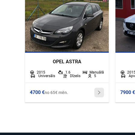
OPEL ASTRA
2015
1.6
Manuālā
201
Universāls
Dīzelis
5
Apv
4700 €
7900 €
no 65€ mēn.