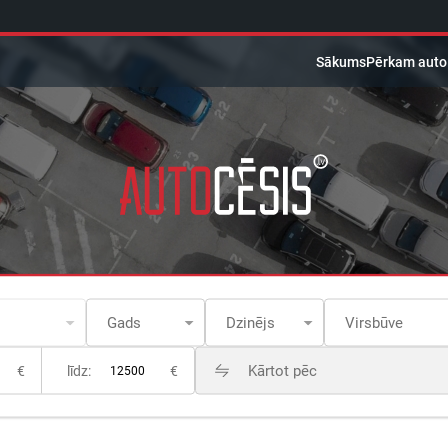
Sākums
Pērkam auto
€
līdz:
€