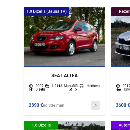
1.9 Dīzelis (Jaunā TA)
Rezer
SEAT ALTEA
2007
1.9
Manuālā
Hečbeks
201
Dīzelis
5
Univ
2390 €
3600 €
no 33€ mēn.
1.6 Dīzelis
Autom