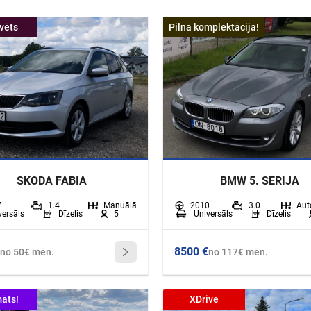
vēts
Pilna komplektācija!
SKODA FABIA
BMW 5. SĒRIJA
7
1.4
Manuālā
2010
3.0
Aut
ersāls
Dīzelis
5
Universāls
Dīzelis
8500 €
no 50€ mēn.
no 117€ mēn.
āts!
XDrive